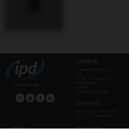
CONTACTO
C/Rosa dels Vents, nº
9-15
08338 Premià de Dalt
(Barcelona)
España
info@ipd2004.com
TELÉFONOS
+34 93 278 84 91 España
+34 93 757 18 44 (FAX)
AYUDA
Información