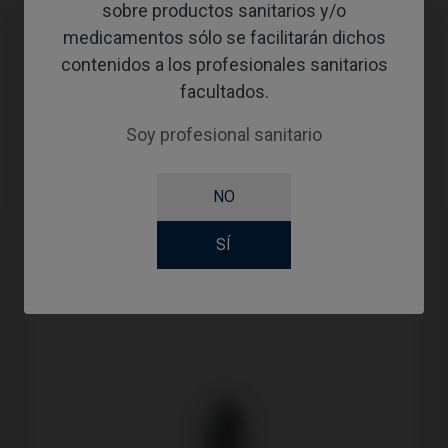
sobre productos sanitarios y/o
medicamentos sólo se facilitarán dichos
contenidos a los profesionales sanitarios
Compatibilidades
facultados.
Marca compatible
Sistema
Plataforma
Soy profesional sanitario
BTI®
Multi-IM®
Ø4,1
NO
SÍ