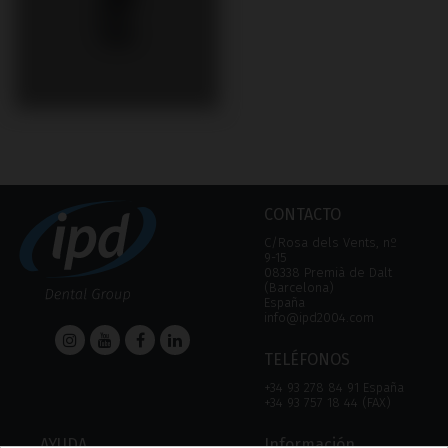
CONTACTO
C/Rosa dels Vents, nº
9-15
08338 Premià de Dalt
(Barcelona)
España
info@ipd2004.com
TELÉFONOS
+34 93 278 84 91 España
+34 93 757 18 44 (FAX)
AYUDA
Información