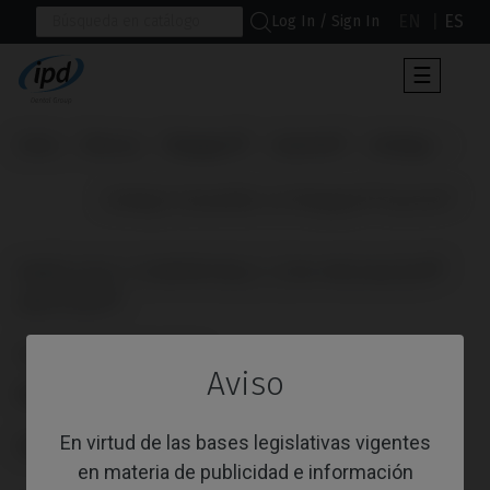
EN
ES
Log In / Sign In
Navega
☰
de
palanca
Inicio
Marcas
Megagen®
AnyOne®
Análogo
                      Análogo Compatible con Megagen® AnyOne®

ANÁLOGO COMPATIBLE CON MEGAGEN®
ANYONE®
Referencia: IPD/WA-AR-00
Aviso
PLATAFORMA
En virtud de las bases legislativas vigentes
TIPO
en materia de publicidad e información