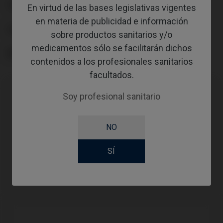
TIPO
En virtud de las bases legislativas vigentes
en materia de publicidad e información
FLUJO DE TRABAJO
sobre productos sanitarios y/o
medicamentos sólo se facilitarán dichos
ÁNGULO
contenidos a los profesionales sanitarios
facultados.
Soy profesional sanitario
Compatibilidades
NO
Marca
Sistema
Plataforma
compatible
SÍ
Yellow
Astra®
Osseospeed™
Ø3,0