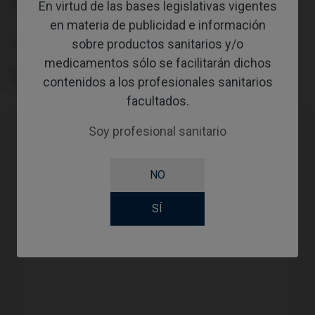
En virtud de las bases legislativas vigentes
TIPO
en materia de publicidad e información
FLUJO DE TRABAJO
sobre productos sanitarios y/o
medicamentos sólo se facilitarán dichos
ÁNGULO
contenidos a los profesionales sanitarios
facultados.
Soy profesional sanitario
Compatibilidades
NO
Marca compatible
Sistema
Plataforma
SÍ
Nobel Biocare®
Multi-Unit
RP Ø4,8