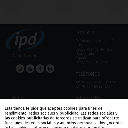
‹
›
CONTACTO
C/Rosa dels Vents, nº
9-15
08338 Premià de Dalt
(Barcelona)
España
info@ipd2004.com
TELÉFONOS
+34 93 278 84 91 España
+34 93 757 18 44 (FAX)
AYUDA
Información
USO DE LA TIENDA
AVISO LEGAL
Esta tienda te pide que aceptes cookies para fines de
FORMAS DE PAGO
POLÍTICA DE PRIVACIDAD
rendimiento, redes sociales y publicidad. Las redes sociales y
ENVÍOS Y DEVOLUCIONES
POLÍTICA DE COOKIES
las cookies publicitarias de terceros se utilizan para ofrecerte
CONDICIONES DE USO
funciones de redes sociales y anuncios personalizados. ¿Aceptas
US
estas cookies y el procesamiento de datos personales
PL