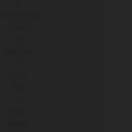
UFII
ti-posicion Aesthetic
In-Kone®
Tools
Essential Cone®
KL™
SK2-NK2
Vega®
ICX
AnyOne®
AnyRidge®