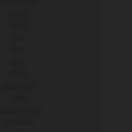
Osseotite Certain®
Osseotite®
Kontact®
Core®
Externa
Interna
Multi-IM®
Camlog® Sistema
Conelog®
lantium®/Superline™
Xive® Friadent®