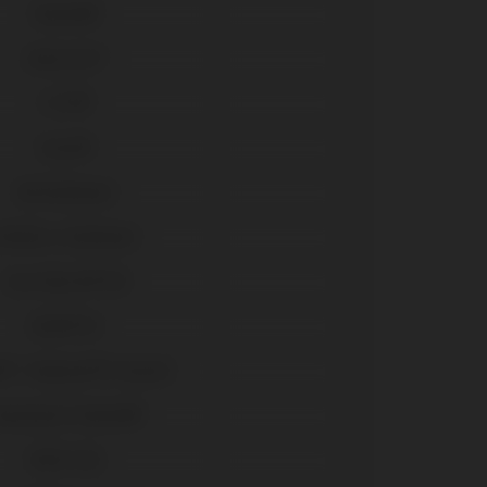
Sistema®
Universal™
C1/V3®
Seven®
GM Abutment
GM Micro Abutment
Gran Morse® GM
Helix® HE
e® / Replace® (Conical)
ranemark Sistema®
Multi-Unit