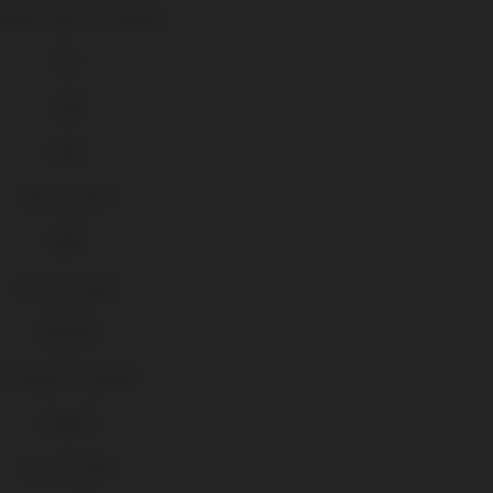
ace® Select (Trilobe)
TSIII
TSH®
BLX®
Bone Level®
SRA®
Tissue Level®
Outlink®
Premium™ Kohno®
Eztetic®
Screw Vent®