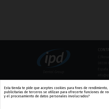
CONT
C/Rosa 
08338 P
España
info@i
TELÉ
Esta tienda te pide que aceptes cookies para fines de rendimiento, 
+34 93 
publicitarias de terceros se utilizan para ofrecerte funciones de r
y el procesamiento de datos personales involucrados?
+34 93 
group_work
Consentimiento de cookies