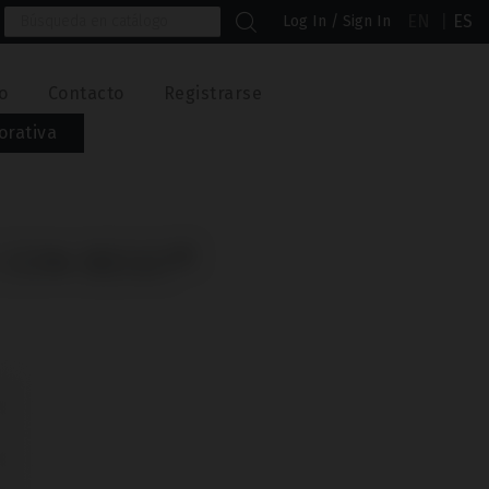
EN
ES
Log In / Sign In
o
Contacto
Registrarse
orativa
E CON BEGO®