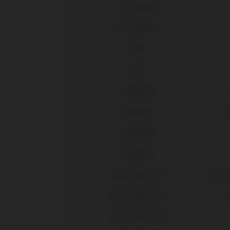
Microdent®
Microdent®
MIS®
MIS®
Neodent®
Neodent®
Neodent®
Neodent®
Nobel Biocare®
Activ
Nobel Biocare®
B
Nobel Biocare®