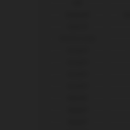
DIO®
Galimplant®
Mul
Global D®
IPD Tools & Extras
Klockner®
Klockner®
Klockner®
Klockner®
Medentis®
Megagen®
Megagen®