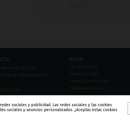
Zimmer®
ACTO
AYUDA
Uso de la tienda
dels Vents, nº 9-15
Formas de pago
remià de Dalt (Barcelona)
Envíos y devoluciones
Condiciones de uso
pd2004.com
FONOS
redes sociales y publicidad. Las redes sociales y las cookies
278 84 91 España
edes sociales y anuncios personalizados. ¿Aceptas estas cookies
757 18 44 (FAX)