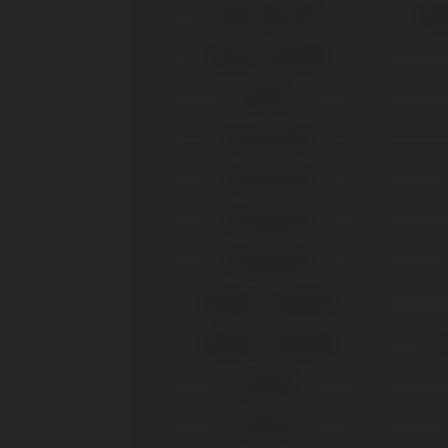
Nobel Biocare®
Repl
Osstem Implant®
Phibo®
Straumann®
Straumann®
Straumann®
Straumann®
Sweden & Martina®
Sweden & Martina®
Zimmer®
Zimmer®