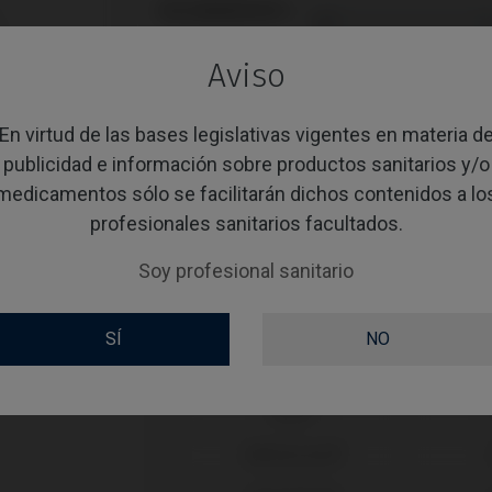
RECUBRIMIENTO
SCREWSOCKET
Aviso
En virtud de las bases legislativas vigentes en materia d
publicidad e información sobre productos sanitarios y/o
Compatibilidades
medicamentos sólo se facilitarán dichos contenidos a lo
profesionales sanitarios facultados.
Marca compatible
Soy profesional sanitario
Anthogyr®

Astra®
SÍ
NO
Astra®
Bego®
BioHorizons®