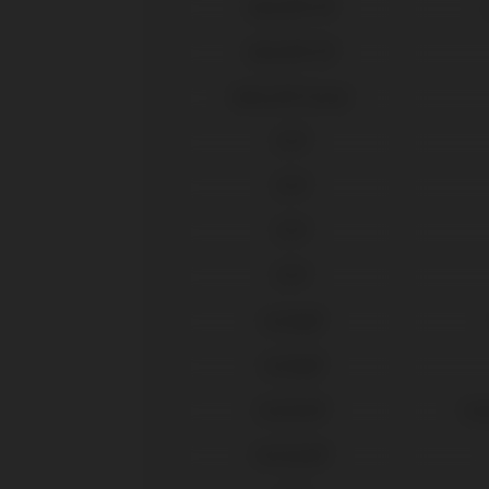
Biomet® 3i®
Biomet® 3i®
Biotech® Dental
BTI®
BTI®
BTI®
BTI®
Camlog®
Camlog®
Dentium®
Imp
Dentsply®