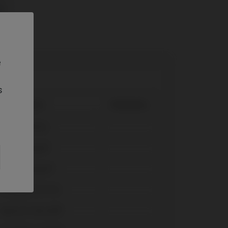
e
s
Sistema
Plataforma
Axiom® BL
Evolution®
Osseospeed™
Semados® SC/RS
Tapered Internal®