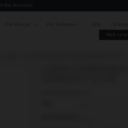
30 días devolución
Por Marcas
Por Sistemas
Kits
Catalog
Web corp
Llaves
Llaves Compatible con Bego® Semados® SC/RS
LLAVES COMPATIBL
SEMADOS® SC/RS
Referencia: IPD/KA-CT-18
TIPO
ABUTMENTHEIGHT