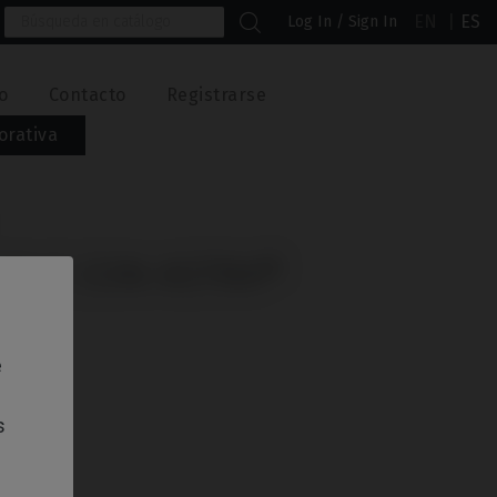
EN
ES
Log In / Sign In
o
Contacto
Registrarse
orativa
IBLE CON ASTRA®
e
s