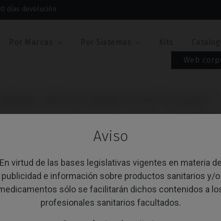
30 días devolución
Por Marcas
Por Sistemas
Kits
Catalog
Web corp
Multi-Unit
Multi-Unit Compatible con Astra® Osseospeed™
MULTI-UNIT COMPAT
Aviso
OSSEOSPEED™
En virtud de las bases legislativas vigentes en materia d
Referencia: IPD/EA-MR-01
publicidad e información sobre productos sanitarios y/o
PLATAFORMA
medicamentos sólo se facilitarán dichos contenidos a lo
profesionales sanitarios facultados.
ÁNGULO