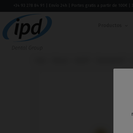
+34 93 278 84 91
| Envío 24h | Portes gratis a partir de 100€ | 
Productos
Inicio
Marcas
Astra®
Osseospeed™