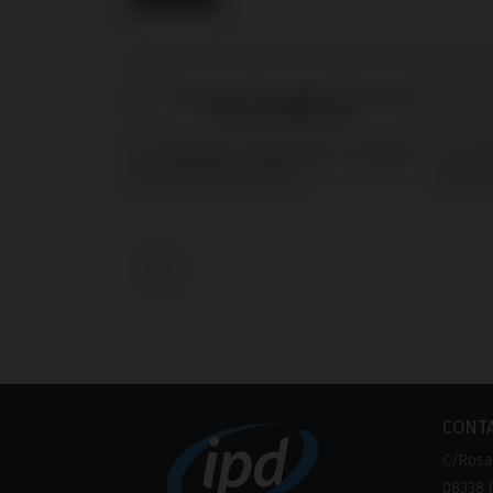
Scanbodies Compatible con Nobel
Screw
Biocare® Multi-Unit
Biocar
‹
CONT
C/Rosa 
08338 P