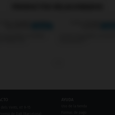
PRODUCTOS RELACIONADOS
s Compatible con Nobel
Screws Compatible con Astra
e® Multi-Unit
Osseospeed™
ACTO
AYUDA
Uso de la tienda
dels Vents, nº 9-15
Formas de pago
remià de Dalt (Barcelona)