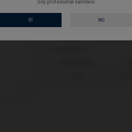
Soy profesional sanitario
GINGIVALHEIGHT
RECUBRIMIENTO
SÍ
NO
Compatibilidades
Marca compatible
Si
Astra®
Osse
