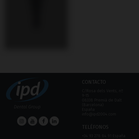
CONTACTO
C/Rosa dels Vents, nº
9-15
08338 Premià de Dalt
(Barcelona)
España
info@ipd2004.com
TELÉFONOS
+34 93 278 84 91 España