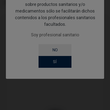
GINGIVALHEIGHT
sobre productos sanitarios y/o
medicamentos sólo se facilitarán dichos
contenidos a los profesionales sanitarios
facultados.
Compatibilidades
Soy profesional sanitario
Marca compatible
Sistema
Plataforma
NO
Megagen®
AnyOne®
RP
SÍ