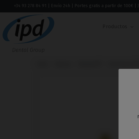
+34 93 278 84 91
| Envío 24h | Portes gratis a partir de 100€ | 
Productos
Inicio
Marcas
Neodent®
Gran Morse®