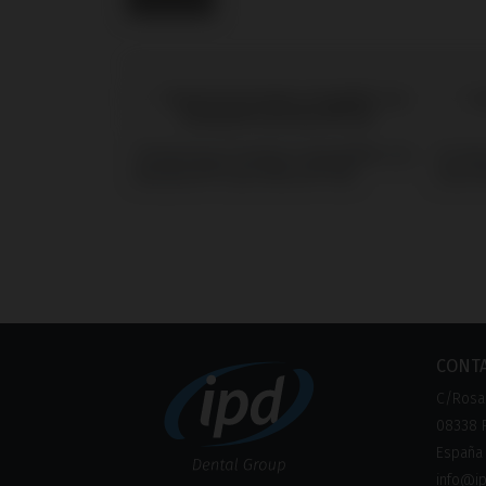
Temporary/Coping Compatible con
Screw
Neodent® Gran Morse® GM
Gran 
CONT
C/Rosa 
08338 P
España
info@i