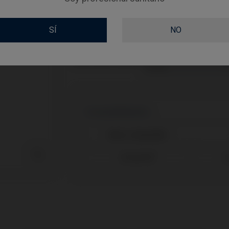
FLUJO DE TRABAJO
SÍ
NO
GINGIVALHEIGHT
ABUTMENTHEIGHT
Compatibilidades
Marca compatible

Neodent®
G