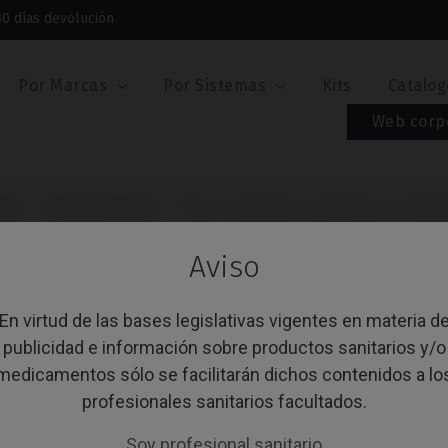
30 días devolución
Por Marcas
Por Sistemas
Kits
Catalog
Web corp
 GM
Pilar Provisional
Pilar Provisional Compatible con Ne
PILAR PROVISIONAL
Aviso
NEODENT® GRAN M
En virtud de las bases legislativas vigentes en materia d
Referencia: IPD/RB-PR-06
publicidad e información sobre productos sanitarios y/o
PLATAFORMA
medicamentos sólo se facilitarán dichos contenidos a lo
profesionales sanitarios facultados.
TIPO
Soy profesional sanitario