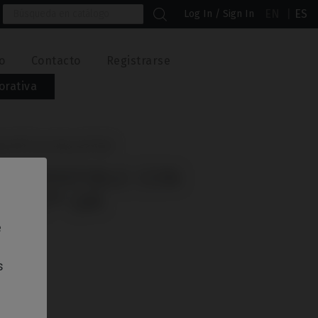
EN
ES
Log In / Sign In
o
Contacto
Registrarse
orativa
odent® Gran Morse® GM
 COMPATIBLE CON
ORSE® GM
e
s