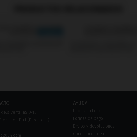
PRODUCTOS RELACIONADOS
s Compatible con Neodent®
Screwdrivers Compatible con
Morse® GM
Neodent® Gran Morse® GM
ACTO
AYUDA
Uso de la tienda
dels Vents, nº 9-15
Formas de pago
remià de Dalt (Barcelona)
Envíos y devoluciones
Condiciones de uso
pd2004.com